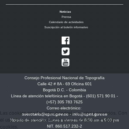
Noticias
Prensa
Calendario de actividades
Suscripción al boletín informativo
Consejo Profesional Nacional de Topografía
Calle 42 # 8A - 69 Oficina 601
Bogotá D.C. - Colombia
Línea de atención telefónica en Bogotá - (601) 571 90 01 -
(+57) 305 783 7625
Correo electrónico:
Las cookies nos facilitan brindarle nuestros servicios. Con
secretaria@cpnt.gov.co
-
info@cpnt.gov.co
el uso de nuestros servicios usted nos permite utilizar
Horario de atención: Lunes a viernes de 8:00 am a 5:00 pm
NIT. 860.517.232-2
cookies.