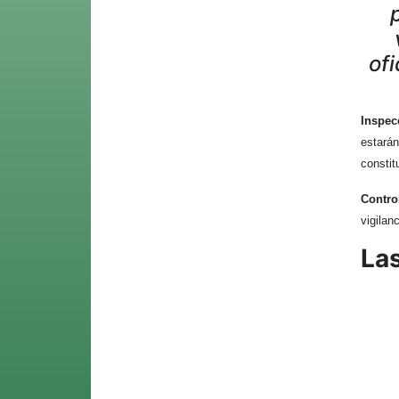
ofi
Inspec
estará
constit
Contro
vigilan
Las