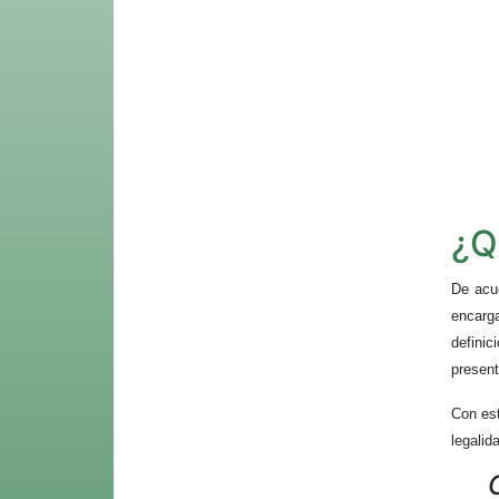
¿Q
De acu
encarg
definic
present
Con est
legalid