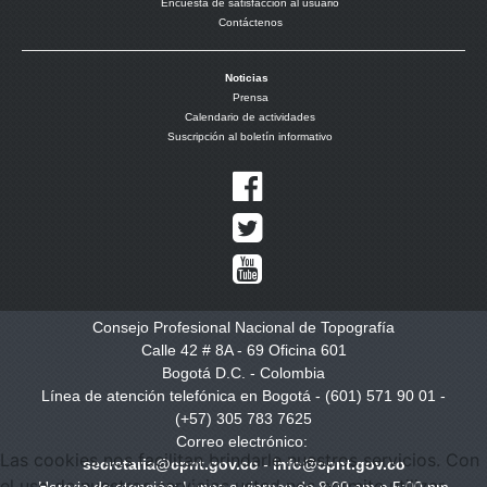
Encuesta de satisfacción al usuario
Contáctenos
Noticias
Prensa
Calendario de actividades
Suscripción al boletín informativo
Consejo Profesional Nacional de Topografía
Calle 42 # 8A - 69 Oficina 601
Bogotá D.C. - Colombia
Línea de atención telefónica en Bogotá - (601) 571 90 01 -
(+57) 305 783 7625
Correo electrónico:
Las cookies nos facilitan brindarle nuestros servicios. Con
secretaria@cpnt.gov.co
-
info@cpnt.gov.co
el uso de nuestros servicios usted nos permite utilizar
Horario de atención: Lunes a viernes de 8:00 am a 5:00 pm