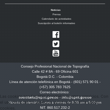
Noticias
Prensa
Calendario de actividades
Suscripción al boletín informativo
Consejo Profesional Nacional de Topografía
Calle 42 # 8A - 69 Oficina 601
Bogotá D.C. - Colombia
Línea de atención telefónica en Bogotá - (601) 571 90 01 -
(+57) 305 783 7625
Correo electrónico:
Las cookies nos facilitan brindarle nuestros servicios. Con
secretaria@cpnt.gov.co
-
info@cpnt.gov.co
el uso de nuestros servicios usted nos permite utilizar
Horario de atención: Lunes a viernes de 8:00 am a 5:00 pm
NIT. 860.517.232-2
cookies.