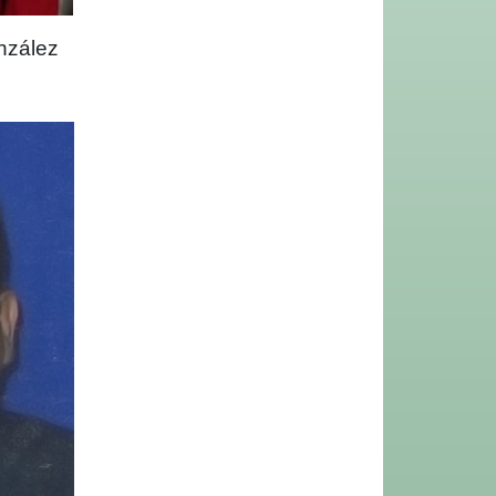
nzález