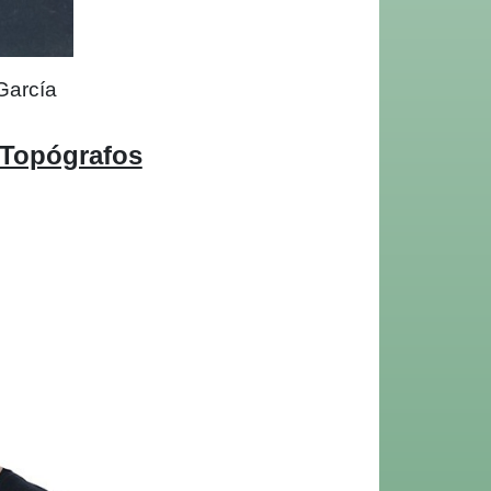
García
 Topógrafos