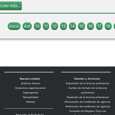
Leer más...
Inicio
Ant
10
11
12
13
14
15
16
17
18
Nuestra entidad
Trámites y Servicios
Quiénes Somos
Expedición de la licencia profesional
Estructura organizacional
Cambio de formato de la licencia
Organigrama
profesional
Normatividad
Duplicado de la licencia profesional
Historia
Renovación del certificado de vigencia
Verificación del certificado de vigencia
Consulta del Registro Único de
Atención al Ciudadano