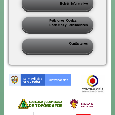
Boletín Informativo
Peticiones, Quejas,
Reclamos y Felicitaciones
Contáctenos