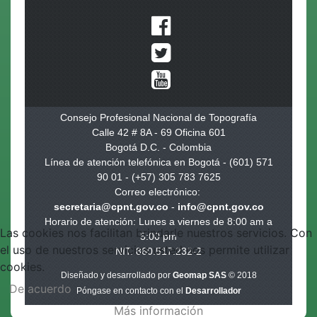
Consejo Profesional Nacional de Topografía
Calle 42 # 8A - 69 Oficina 601
Bogotá D.C. - Colombia
Línea de atención telefónica en Bogotá - (601) 571
90 01 - (+57) 305 783 7625
Correo electrónico:
secretaria@cpnt.gov.co
-
info@cpnt.gov.co
Horario de atención: Lunes a viernes de 8:00 am a
Las cookies nos facilitan brindarle nuestros servicios. Con
5:00 pm
el uso de nuestros servicios usted nos permite utilizar
NIT. 860.517.232-2
cookies.
Diseñado y desarrollado por
Geomap SAS
© 2018
De acuerdo
Póngase en contacto con el
Desarrollador
Más información