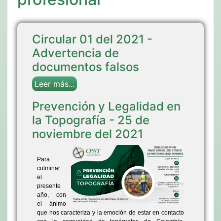
Circular 01 del 2021 -
Advertencia de
documentos falsos
Leer más...
Prevención y Legalidad en
la Topografía - 25 de
noviembre del 2021
Para
culminar
el
presente
año, con
el ánimo
que nos caracteriza y la emoción de estar en contacto